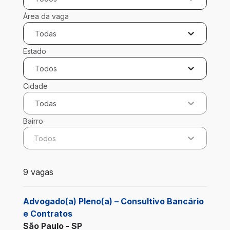
Área da vaga
Todas
Estado
Todos
Cidade
Todas
Bairro
Todos
9 vagas encontradas para 0 filtros aplicados
9 vagas
Advogado(a) Pleno(a) – Consultivo Bancário
e Contratos
São Paulo - SP